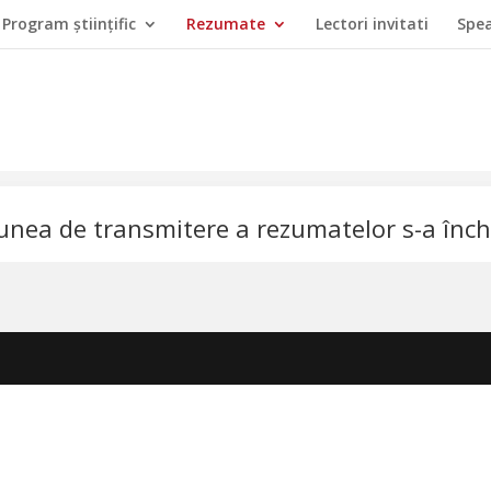
Program ştiinţific
Rezumate
Lectori invitati
Spea
unea de transmitere a rezumatelor s-a înch