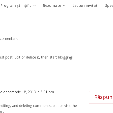
Program ştiinţific
Rezumate
Lectori invitati
Spea
 comentariu
irst post. Edit or delete it, then start blogging!
e decembrie 18, 2019 la 5:31 pm
Răspun
editing, and deleting comments, please visit the
ard.